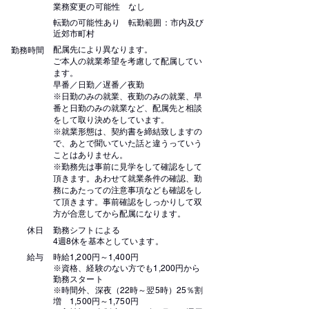
業務変更の可能性 なし
転勤の可能性あり 転勤範囲：市内及び
近郊市町村
配属先により異なります。
勤務時間
ご本人の就業希望を考慮して配属してい
ます。
早番／日勤／遅番／夜勤
※日勤のみの就業、夜勤のみの就業、早
番と日勤のみの就業など、配属先と相談
をして取り決めをしています。
※就業形態は、契約書を締結致しますの
で、あとで聞いていた話と違うっていう
ことはありません。
※勤務先は事前に見学をして確認をして
頂きます。あわせて就業条件の確認、勤
務にあたっての注意事項なども確認をし
て頂きます。事前確認をしっかりして双
方が合意してから配属になります。
休日
勤務シフトによる
4週8休を基本としています。
給与
時給1,200円～1,400円
※資格、経験のない方でも1,200円から
勤務スタート
※時間外、深夜（22時～翌5時）25％割
増 1,500円～1,750円