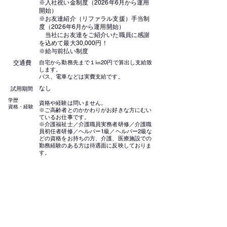
※入社祝い金制度（2026年6月から運用
開始）
※お友達紹介（リファラル支援）手当制
度（2026年6月から運用開始）
当社にお友達をご紹介いた職員に感謝
を込めて最大30,000円！
※給与前払い制度
自宅から勤務先まで１㎞20円で算出し支給致
交通費
します。
バス、電車などは実費支給です。
なし
試用期間
学歴
資格や経験は問いません。
資格・
​経験
※ご高齢者とのかかわりがお好きな方にむい
ているお仕事です。
※介護福祉士／介護職員実務者研修／介護職
員初任者研修／ヘルパー1級／ヘルパー2級な
どの資格をお持ちの方、介護、医療施設での
勤務経験のある方は待遇面に反映しておりま
す。
喫煙環境
屋内禁煙
※配属先の施設によって異なります。
社会保険完備
待遇
健康保険、厚生年金、雇用保険、労災保険
インフルエンザ予防接種補助
退職金制度あり（3年以上勤務で支給）