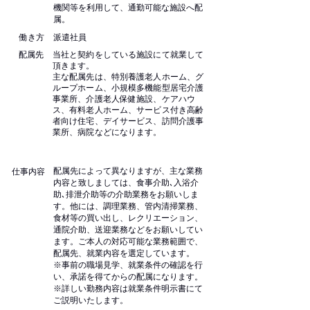
機関等を利用して、通勤可能な施設へ配
属。
働き方
派遣社員
配属先
当社と契約をしている施設にて就業して
頂きます。
主な配属先は、特別養護老人ホーム、グ
ループホーム、小規模多機能型居宅介護
事業所、介護老人保健施設、ケアハウ
ス、有料老人ホーム、サービス付き高齢
者向け住宅、デイサービス、訪問介護事
業所、病院などになります。
配属先によって異なりますが、主な業務
仕事内容
内容と致しましては、食事介助､入浴介
助､排泄介助等の介助業務をお願いしま
す。他には、調理業務、管内清掃業務、
食材等の買い出し、レクリエーション、
通院介助、送迎業務などをお願いしてい
ます。ご本人の対応可能な業務範囲で、
配属先、就業内容を選定しています。
※事前の職場見学、就業条件の確認を行
い、承諾を得てからの配属になります。
※詳しい勤務内容は就業条件明示書にて
ご説明いたします。