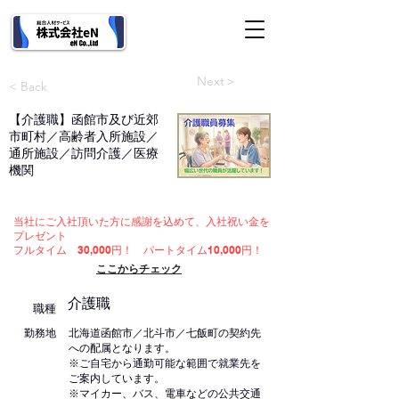
医療・介護・福祉専門​人材サービス 人材派遣 職業紹介 採用コンサル
Next＞
< Back
【介護職】函館市及び近郊
市町村／高齢者入所施設／
通所施設／訪問介護／医療
機関
当社にご入社頂いた方に感謝を込めて、入社祝い金を
プレゼント
フルタイム 30,000円！ パートタイム10,000円！
ここからチェック
介護職
職種
勤務地
北海道函館市／北斗市／七飯町の契約先
への配属となります。
※ご自宅から通勤可能な範囲で就業先を
ご案内しています。
※マイカー、バス、電車などの公共交通