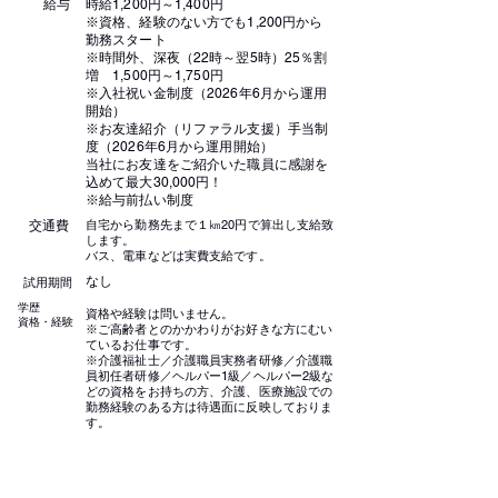
給与
時給1,200円～1,400円
※資格、経験のない方でも1,200円から
勤務スタート
※時間外、深夜（22時～翌5時）25％割
増 1,500円～1,750円
※入社祝い金制度（2026年6月から運用
開始）
※お友達紹介（リファラル支援）手当制
度（2026年6月から運用開始）
当社にお友達をご紹介いた職員に感謝を
込めて最大30,000円！
※給与前払い制度
自宅から勤務先まで１㎞20円で算出し支給致
交通費
します。
バス、電車などは実費支給です。
なし
試用期間
学歴
資格や経験は問いません。
資格・
​経験
※ご高齢者とのかかわりがお好きな方にむい
ているお仕事です。
※介護福祉士／介護職員実務者研修／介護職
員初任者研修／ヘルパー1級／ヘルパー2級な
どの資格をお持ちの方、介護、医療施設での
勤務経験のある方は待遇面に反映しておりま
す。
喫煙環境
屋内禁煙