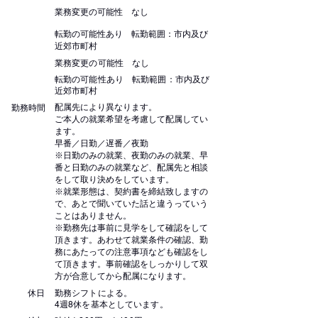
業務変更の可能性 なし
転勤の可能性あり 転勤範囲：市内及び
近郊市町村
業務変更の可能性 なし
転勤の可能性あり 転勤範囲：市内及び
近郊市町村
配属先により異なります。
勤務時間
ご本人の就業希望を考慮して配属してい
ます。
早番／日勤／遅番／夜勤
※日勤のみの就業、夜勤のみの就業、早
番と日勤のみの就業など、配属先と相談
をして取り決めをしています。
※就業形態は、契約書を締結致しますの
で、あとで聞いていた話と違うっていう
ことはありません。
※勤務先は事前に見学をして確認をして
頂きます。あわせて就業条件の確認、勤
務にあたっての注意事項なども確認をし
て頂きます。事前確認をしっかりして双
方が合意してから配属になります。
休日
勤務シフトによる。
4週8休を基本としています。