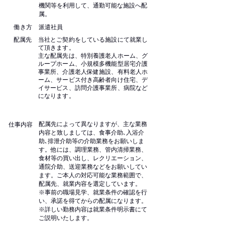
機関等を利用して、通勤可能な施設へ配
属。
働き方
派遣社員
配属先
当社とご契約をしている施設にて就業し
て頂きます。
主な配属先は、特別養護老人ホーム、グ
ループホーム、小規模多機能型居宅介護
事業所、介護老人保健施設、有料老人ホ
ーム、サービス付き高齢者向け住宅、デ
イサービス、訪問介護事業所、病院など
になります。
配属先によって異なりますが、主な業務
仕事内容
内容と致しましては、食事介助､入浴介
助､排泄介助等の介助業務をお願いしま
す。他には、調理業務、管内清掃業務、
食材等の買い出し、レクリエーション、
通院介助、送迎業務などをお願いしてい
ます。ご本人の対応可能な業務範囲で、
配属先、就業内容を選定しています。
※事前の職場見学、就業条件の確認を行
い、承諾を得てからの配属になります。
※詳しい勤務内容は就業条件明示書にて
ご説明いたします。