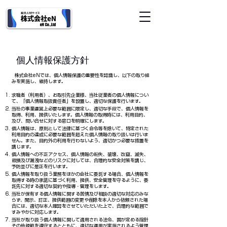
医療・介護・福祉専門​人材サービス 人材派遣 職業紹介 採用コンサル
個人情報保護方針
​ 株式会社eNでは、個人情報保護の重要性を認識し、以下の取り組
みを実施し、維持します。
求職者（利用者）、お取引先企業様、当社従業者の個人情報につい
て、「個人情報取扱責任者」を設置し、適切な保護を行います。
当社の事業運営上必要な範囲に限定し、適切な手段で、個人情報を
取得、利用、提供いたします。個人情報の取得時には、利用目的、
及び、問い合せに対する窓口を明確にします。
個人情報は、原則として法律に基づく命令等を除いて、特定された
利用目的の達成に必要な範囲を超えた個人情報の取り扱いは行いま
せん。また、目的外の利用を行わないよう、適切かつ必要な措置を
講じます。
個人情報への不正アクセス、個人情報の紛失、破壊、改竄、滅失、
毀損及び漏洩などのリスクに対しては、合理的な安全対策を講じ、
予防並びに是正を行います。
個人情報を取り扱う業務をほかの会社に委託する場合、個人情報を
取得する時の承諾に基づく利用、提供、安全管理を守るように、委
託先に対する適切な契約や指導・管理をします。
当社が保有する個人情報に関する苦情及び相談の適切な対応のみな
らず、開示、訂正、提供範囲の変更や削除を本人から依頼された場
合には、適切な本人確認をさせていただいた上で、合理的な範囲で
すみやかに対応します。
当社が取り扱う個人情報に関して適用される法令、国が定める指針
その他規範を遵守するとともに、適切な運用が実施されるよう管理